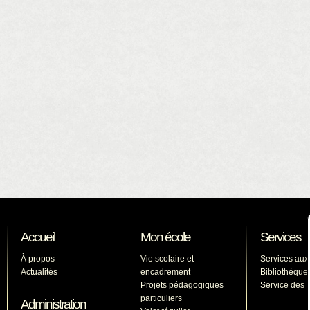
Accueil
Mon école
Services
À propos
Vie scolaire et
Services aux
Actualités
encadrement
Bibliothèque
Projets pédagogiques
Service des l
particuliers
Administration