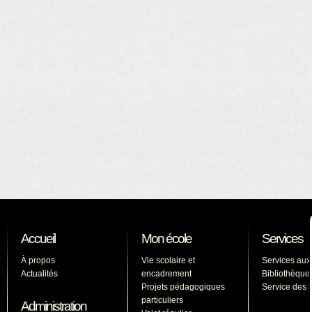
Accueil
Mon école
Services
À propos
Vie scolaire et
Services aux
Actualités
encadrement
Bibliothèque
Projets pédagogiques
Service des l
particuliers
Administration