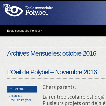
École secondaire Polybel
>
Archives Mensuelles:
octobre 2016
L’Oeil de Polybel – Novembre 2016
Chers parents,
31 Oct 2016
Actualités
La rentrée scolaire est déjà
L'oeil de Polybel
Plusieurs projets ont déjà ét