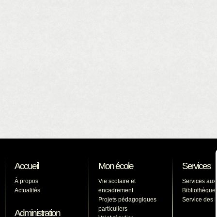
Accueil
Mon école
Services
À propos
Vie scolaire et
Services aux
Actualités
encadrement
Bibliothèque
Projets pédagogiques
Service des l
particuliers
Administration