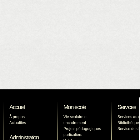
Accueil
Mon école
Services
À propos
Vie scolaire et
Services aux
Actualités
encadrement
Bibliothèque
Projets pédagogiques
Service des l
particuliers
Administration