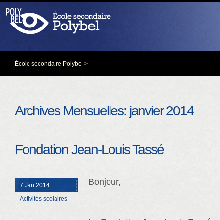
École secondaire Polybel
>
Archives Mensuelles:
janvier 2014
Fondation Jean-Louis Tassé
Bonjour,
7 Jan 2014
Activités scolaires